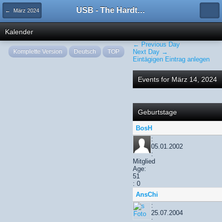
USB - The Hardtechno Family
← März 2024
Kalender
← Previous Day
Komplette Version
Deutsch
TOP
Next Day →
Eintägigen Eintrag anlegen
Events for März 14, 2024
Geburtstage
BosH
:
05.01.2002
:
Mitglied
Age:
51
: 0
AnsChi
:
25.07.2004
: