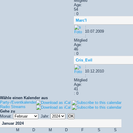
Mitglied
Age:
54
: 0
Marc'l
:
10.07.2009
:
Mitglied
Age:
46
: 0
Cris_Evil
:
10.12.2010
:
Mitglied
Age:
41
: 0
Wähle einen Kalender aus
Party-/Eventkalender
Radio Streams
Gehe zu
Monat:
Jahr:
Januar 2024
M
D
M
D
F
S
S