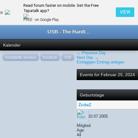
Read forum faster on mobile. Get the Free
← Februar 2024
Tapatalk app?
VIEW
FREE - on Google Play
USB - The Hardtechno Family
Kalender
← Previous Day
Komplette Version
Deutsch
TOP
Next Day →
Eintägigen Eintrag anlegen
Events for Februar 25, 2024
Geburtstage
ZickeZ
:
10.07.2005
:
Mitglied
Age:
44