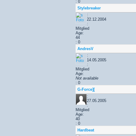
: 0
Stylebreaker
:
22.12.2004
:
Mitglied
Age:
44
: 0
AndresV
:
14.05.2005
:
Mitglied
Age:
Not available
: 0
G-Force][
:
27.05.2005
:
Mitglied
Age:
40
: 0
Hardbeat