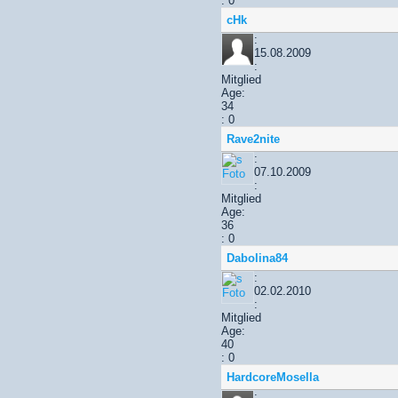
: 0
cHk
:
15.08.2009
:
Mitglied
Age:
34
: 0
Rave2nite
:
07.10.2009
:
Mitglied
Age:
36
: 0
Dabolina84
:
02.02.2010
:
Mitglied
Age:
40
: 0
HardcoreMosella
: