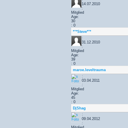
14.07.2010
:
Mitglied
Age:
30
: 0
*°*Steve*°*
:
31.12.2010
:
Mitglied
Age:
39
: 0
maroe.leveltrauma
:
03.04.2011
:
Mitglied
Age:
45
: 0
DjShag
:
09.04.2012
:
Mitglied