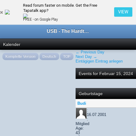
Read forum faster on mobile. Get the Free
← Februar 2024
Tapatalk app?
VIEW
FREE - on Google Play
USB - The Hardtechno Family
Kalender
← Previous Day
Komplette Version
Deutsch
TOP
Next Day →
Eintägigen Eintrag anlegen
Events for Februar 15, 2024
Geburtstage
Budi
:
16.07.2001
:
Mitglied
Age:
43