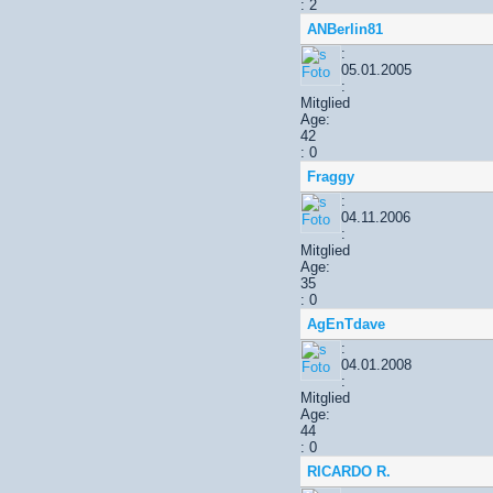
: 2
ANBerlin81
:
05.01.2005
:
Mitglied
Age:
42
: 0
Fraggy
:
04.11.2006
:
Mitglied
Age:
35
: 0
AgEnTdave
:
04.01.2008
:
Mitglied
Age:
44
: 0
RICARDO R.