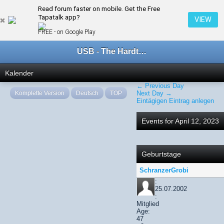
Read forum faster on mobile. Get the Free
← April 2023
Tapatalk app?
VIEW
FREE - on Google Play
USB - The Hardtechno Family
Kalender
← Previous Day
Komplette Version
Deutsch
TOP
Next Day →
Eintägigen Eintrag anlegen
Events for April 12, 2023
Geburtstage
SchranzerGrobi
:
25.07.2002
:
Mitglied
Age:
47