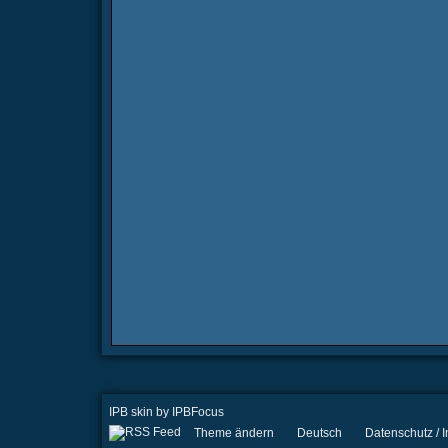
IPB skin
by
IPBFocus
Theme ändern
Deutsch
Datenschutz /