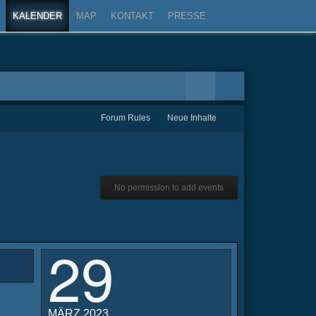
KALENDER
MAP
KONTAKT
PRESSE
Forum Rules
Neue Inhalte
No permission to add events
29
MÄRZ 2023