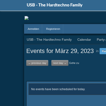
USB - The Hardtechno Family
Anmelden
Registrieren
USB - The Hardtechno Family
Calendar
Party
Events for März 29, 2023
in
Par
← previous day
next day →
Gehe zu
No events have been scheduled for today.