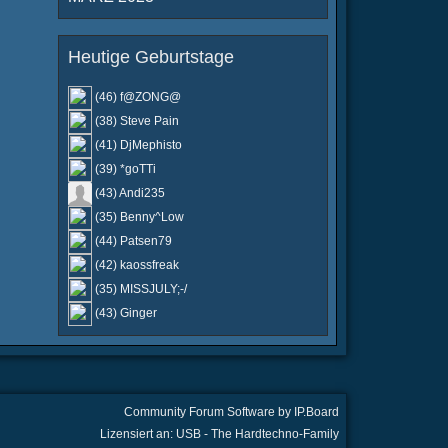
Heutige Geburtstage
(46) f@ZONG@
(38) Steve Pain
(41) DjMephisto
(39) *goTTi
(43) Andi235
(35) Benny^Low
(44) Patsen79
(42) kaossfreak
(35) MISSJULY;-/
(43) Ginger
Community Forum Software by IP.Board
Lizensiert an: USB - The Hardtechno-Family