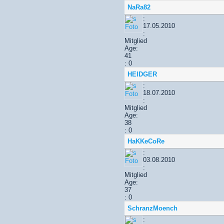
NaRa82
:
17.05.2010
:
Mitglied
Age:
41
: 0
HEIDGER
:
18.07.2010
:
Mitglied
Age:
38
: 0
HaKKeCoRe
:
03.08.2010
:
Mitglied
Age:
37
: 0
SchranzMoench
: