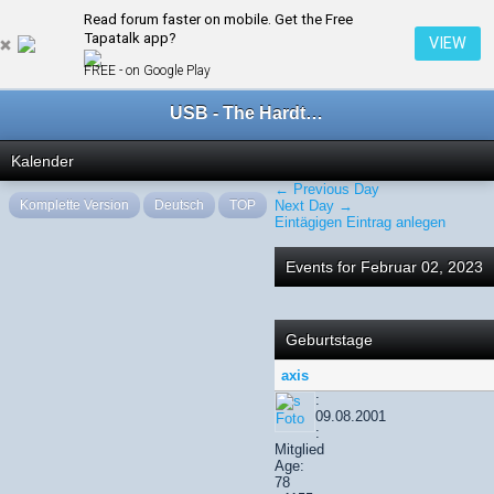
Read forum faster on mobile. Get the Free
← Februar 2023
Tapatalk app?
VIEW
FREE - on Google Play
USB - The Hardtechno Family
Kalender
← Previous Day
Komplette Version
Deutsch
TOP
Next Day →
Eintägigen Eintrag anlegen
Events for Februar 02, 2023
Geburtstage
axis
:
09.08.2001
:
Mitglied
Age:
78