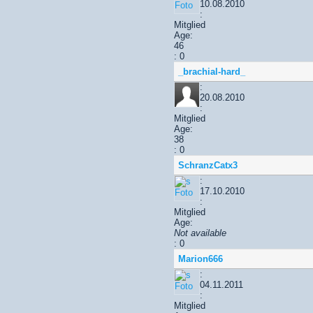
10.08.2010
:
Mitglied
Age:
46
: 0
_brachial-hard_
:
20.08.2010
:
Mitglied
Age:
38
: 0
SchranzCatx3
:
17.10.2010
:
Mitglied
Age:
Not available
: 0
Marion666
:
04.11.2011
:
Mitglied