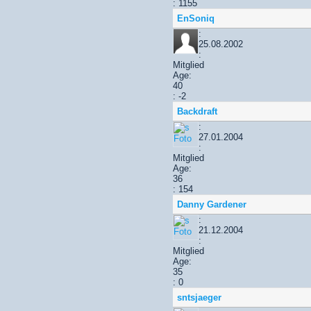
: 1155
EnSoniq
:
25.08.2002
:
Mitglied
Age:
40
: -2
Backdraft
:
27.01.2004
:
Mitglied
Age:
36
: 154
Danny Gardener
:
21.12.2004
:
Mitglied
Age:
35
: 0
sntsjaeger