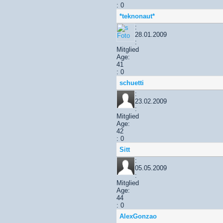
: 0
*teknonaut*
:
28.01.2009
:
Mitglied
Age:
41
: 0
schuetti
:
23.02.2009
:
Mitglied
Age:
42
: 0
Sitt
:
05.05.2009
:
Mitglied
Age:
44
: 0
AlexGonzao