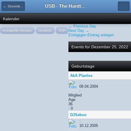
USB - The Hardtechno Family
← Dezember 2022
Kalender
← Previous Day
Komplette Version
Deutsch
TOP
Next Day →
Eintägigen Eintrag anlegen
Events for Dezember 25, 2022
Geburtstage
AkA Planlos
:
08.04.2004
:
Mitglied
Age:
36
: 0
DJSeboo
:
10.12.2005
: