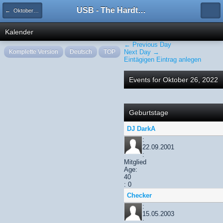
USB - The Hardtechno Family
← Oktober 2022
Kalender
← Previous Day
Komplette Version
Deutsch
TOP
Next Day →
Eintägigen Eintrag anlegen
Events for Oktober 26, 2022
Geburtstage
DJ DarkA
:
22.09.2001
:
Mitglied
Age:
40
: 0
Checker
:
15.05.2003
: