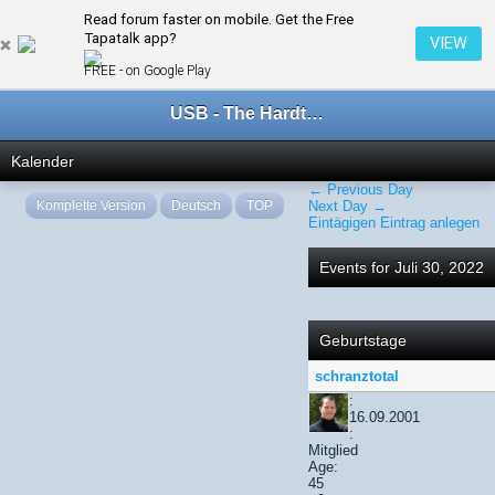
Read forum faster on mobile. Get the Free
← Juli 2022
Tapatalk app?
VIEW
FREE - on Google Play
USB - The Hardtechno Family
Kalender
← Previous Day
Komplette Version
Deutsch
TOP
Next Day →
Eintägigen Eintrag anlegen
Events for Juli 30, 2022
Geburtstage
schranztotal
:
16.09.2001
:
Mitglied
Age:
45