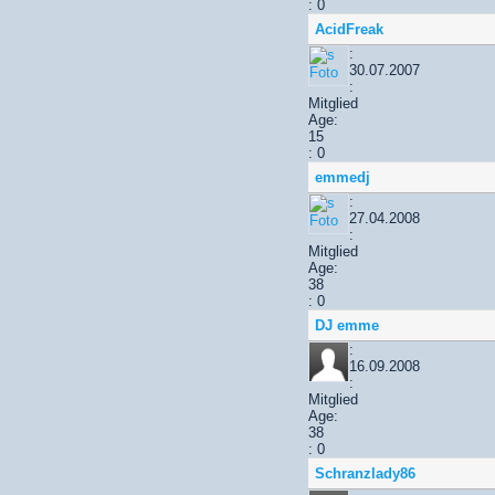
: 0
AcidFreak
:
30.07.2007
:
Mitglied
Age:
15
: 0
emmedj
:
27.04.2008
:
Mitglied
Age:
38
: 0
DJ emme
:
16.09.2008
:
Mitglied
Age:
38
: 0
Schranzlady86