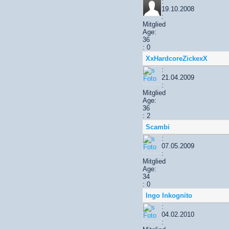
:
19.10.2008
:
Mitglied
Age:
36
: 0
XxHardcoreZickexX
:
21.04.2009
:
Mitglied
Age:
36
: 2
Scambi
:
07.05.2009
:
Mitglied
Age:
34
: 0
Ingo Inkognito
:
04.02.2010
: