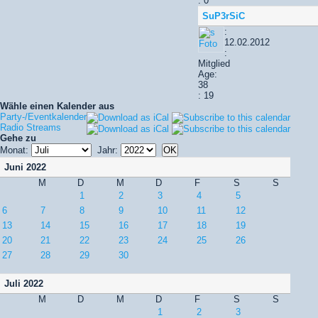
: 0
SuP3rSiC
:
12.02.2012
:
Mitglied
Age:
38
: 19
Wähle einen Kalender aus
Party-/Eventkalender
Radio Streams
Gehe zu
Monat:
Jahr:
Juni 2022
M
D
M
D
F
S
S
1
2
3
4
5
6
7
8
9
10
11
12
13
14
15
16
17
18
19
20
21
22
23
24
25
26
27
28
29
30
Juli 2022
M
D
M
D
F
S
S
1
2
3