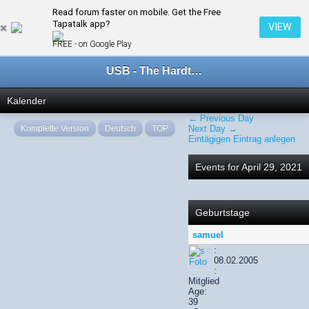
Read forum faster on mobile. Get the Free
← April 2021
Tapatalk app?
VIEW
FREE - on Google Play
USB - The Hardtechno Family
Kalender
← Previous Day
Komplette Version
Deutsch
TOP
Next Day →
Eintägigen Eintrag anlegen
Events for April 29, 2021
Geburtstage
samuel
:
08.02.2005
:
Mitglied
Age:
39