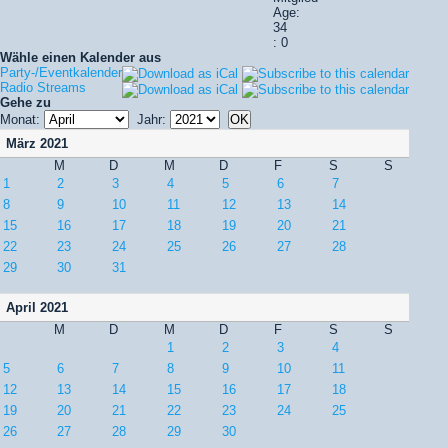
Age:
34
: 0
Wähle einen Kalender aus
Party-/Eventkalender
Radio Streams
Gehe zu
Monat:
Jahr:
März 2021
M
D
M
D
F
S
S
1
2
3
4
5
6
7
8
9
10
11
12
13
14
15
16
17
18
19
20
21
22
23
24
25
26
27
28
29
30
31
April 2021
M
D
M
D
F
S
S
1
2
3
4
5
6
7
8
9
10
11
12
13
14
15
16
17
18
19
20
21
22
23
24
25
26
27
28
29
30