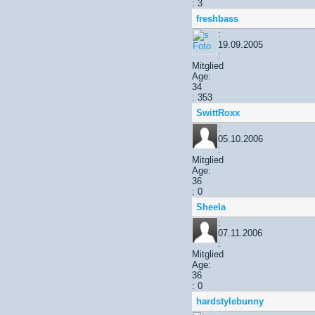
: 3
freshbass
:
19.09.2005
:
Mitglied
Age:
34
: 353
SwittRoxx
:
05.10.2006
:
Mitglied
Age:
36
: 0
Sheela
:
07.11.2006
:
Mitglied
Age:
36
: 0
hardstylebunny