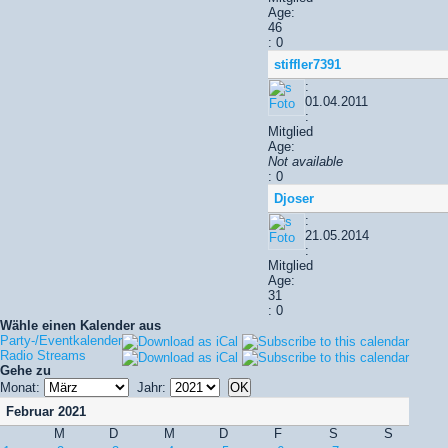
Age:
46
: 0
stiffler7391
:
01.04.2011
:
Mitglied
Age:
Not available
: 0
Djoser
:
21.05.2014
:
Mitglied
Age:
31
: 0
Wähle einen Kalender aus
Party-/Eventkalender
Radio Streams
Gehe zu
Monat:
Jahr:
Februar 2021
M
D
M
D
F
S
S