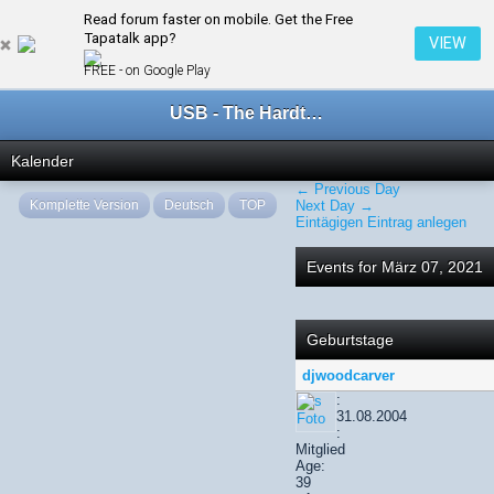
Read forum faster on mobile. Get the Free
← März 2021
Tapatalk app?
VIEW
FREE - on Google Play
USB - The Hardtechno Family
Kalender
← Previous Day
Komplette Version
Deutsch
TOP
Next Day →
Eintägigen Eintrag anlegen
Events for März 07, 2021
Geburtstage
djwoodcarver
:
31.08.2004
:
Mitglied
Age:
39