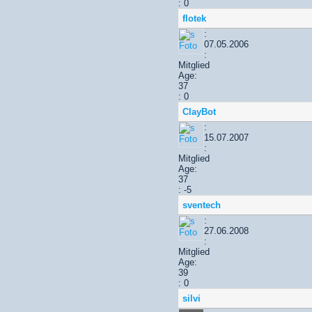
: 0
flotek
:
07.05.2006
:
Mitglied
Age:
37
: 0
ClayBot
:
15.07.2007
:
Mitglied
Age:
37
: -5
sventech
:
27.06.2008
:
Mitglied
Age:
39
: 0
silvi