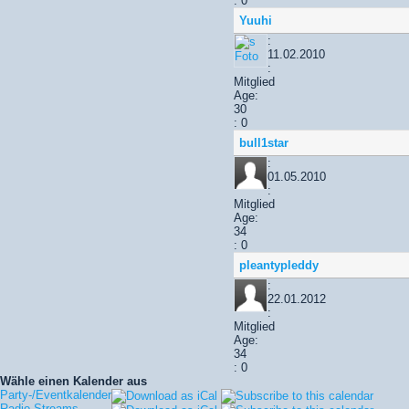
: 0
Yuuhi
:
11.02.2010
:
Mitglied
Age:
30
: 0
bull1star
:
01.05.2010
:
Mitglied
Age:
34
: 0
pleantypleddy
:
22.01.2012
:
Mitglied
Age:
34
: 0
Wähle einen Kalender aus
Party-/Eventkalender
Radio Streams