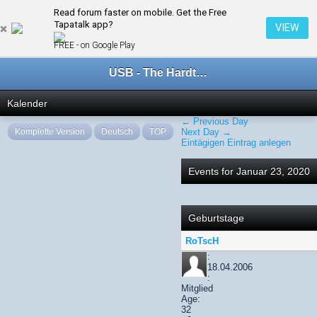
Read forum faster on mobile. Get the Free
← Januar 2020
Tapatalk app?
VIEW
FREE - on Google Play
USB - The Hardtechno Family
Kalender
← Previous Day
Komplette Version
Deutsch
TOP
Next Day →
Eintägigen Eintrag anlegen
Events for Januar 23, 2020
Geburtstage
RoTscH
:
18.04.2006
:
Mitglied
Age:
32