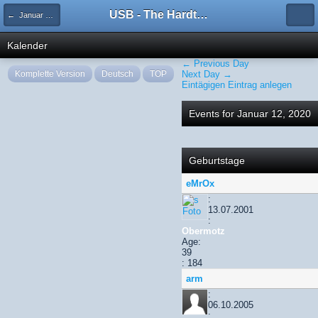
USB - The Hardtechno Family
← Januar 2020
Kalender
← Previous Day
Komplette Version
Deutsch
TOP
Next Day →
Eintägigen Eintrag anlegen
Events for Januar 12, 2020
Geburtstage
eMrOx
:
13.07.2001
:
Obermotz
Age:
39
: 184
arm
:
06.10.2005
: