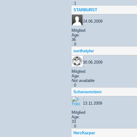
: 1
STARBURST
:
24.06.2009
:
Mitglied
Age:
36
: 0
northstyler
:
30.06.2009
:
Mitglied
Age:
Not available
: 0
Schmiermitmir
:
13.11.2009
:
Mitglied
Age:
33
: 0
HerzKazper