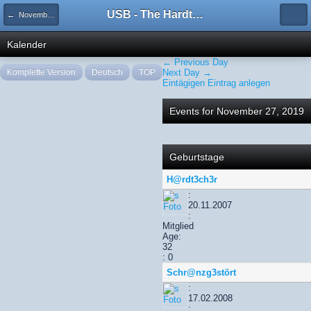
USB - The Hardtechno Family
← November 2019
Kalender
← Previous Day
Komplette Version
Deutsch
TOP
Next Day →
Eintägigen Eintrag anlegen
Events for November 27, 2019
Geburtstage
H@rdt3ch3r
:
20.11.2007
:
Mitglied
Age:
32
: 0
Schr@nzg3stört
:
17.02.2008
: