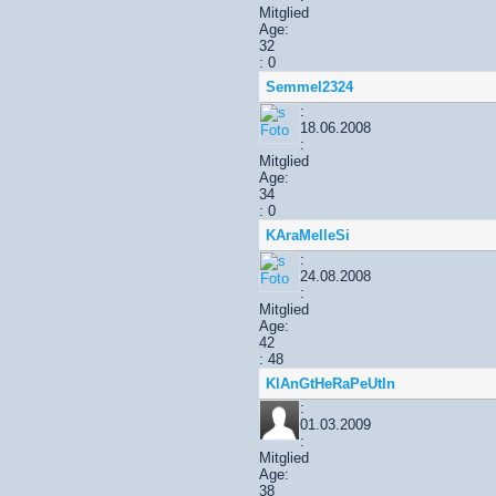
Mitglied
Age:
32
: 0
Semmel2324
:
18.06.2008
:
Mitglied
Age:
34
: 0
KAraMelleSi
:
24.08.2008
:
Mitglied
Age:
42
: 48
KlAnGtHeRaPeUtIn
:
01.03.2009
:
Mitglied
Age:
38