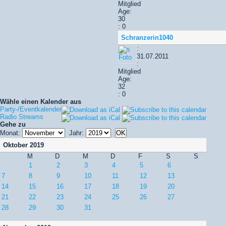
Mitglied
Age:
30
: 0
Schranzerin1040
:
31.07.2011
:
Mitglied
Age:
32
: 0
Wähle einen Kalender aus
Party-/Eventkalender
Radio Streams
Gehe zu
Monat:
Jahr:
Oktober 2019
M
D
M
D
F
S
S
1
2
3
4
5
6
7
8
9
10
11
12
13
14
15
16
17
18
19
20
21
22
23
24
25
26
27
28
29
30
31