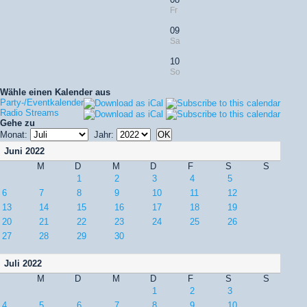
Fr
09
Sa
10
So
Wähle einen Kalender aus
Party-/Eventkalender
Radio Streams
Gehe zu
Monat:
Jahr:
Juni 2022
M
D
M
D
F
S
S
1
2
3
4
5
6
7
8
9
10
11
12
13
14
15
16
17
18
19
20
21
22
23
24
25
26
27
28
29
30
Juli 2022
M
D
M
D
F
S
S
1
2
3
4
5
6
7
8
9
10