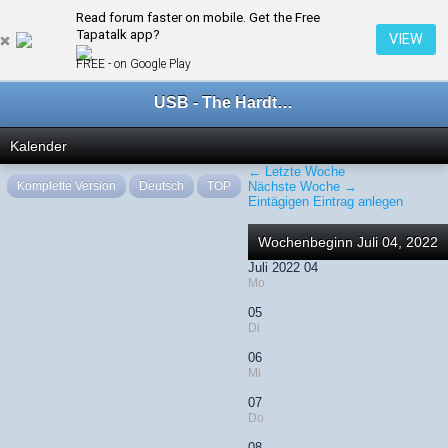
Read forum faster on mobile. Get the Free
← Juli 2022
Tapatalk app?
VIEW
FREE - on Google Play
USB - The Hardtechno Family
Kalender
← Letzte Woche
Komplette Version
Deutsch
TOP
Nächste Woche →
Eintägigen Eintrag anlegen
Wochenbeginn Juli 04, 2022
Juli 2022 04
Mo
05
Di
06
Mi
07
Do
08