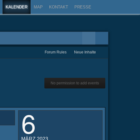
KALENDER
MAP
KONTAKT
PRESSE
Forum Rules
Neue Inhalte
No permission to add events
6
MÄRZ 2023