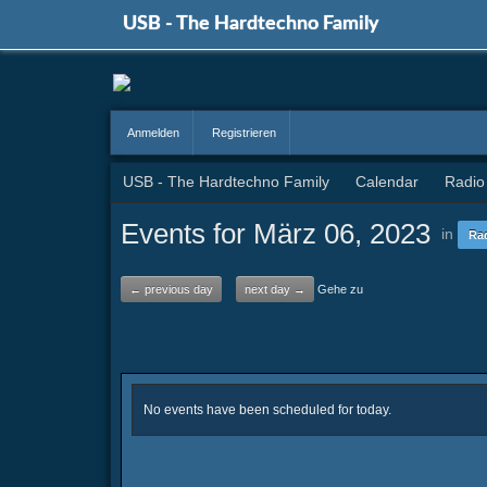
USB - The Hardtechno Family
Anmelden
Registrieren
USB - The Hardtechno Family
Calendar
Radio
Events for März 06, 2023
in
Ra
← previous day
next day →
Gehe zu
No events have been scheduled for today.