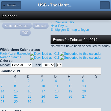
USB - The Hardtechno Family
← Februar 2019
Kalender
← Previous Day
Komplette Version
Deutsch
Next Day →
Eintägigen Eintrag anlegen
TOP
Events for Februar 04, 2019
No events have been scheduled for today.
Wähle einen Kalender aus
Party-/Eventkalender
Radio Streams
Gehe zu
Monat:
Jahr:
Januar 2019
M
D
M
D
F
S
S
1
2
3
4
5
6
7
8
9
10
11
12
13
14
15
16
17
18
19
20
21
22
23
24
25
26
27
28
29
30
31