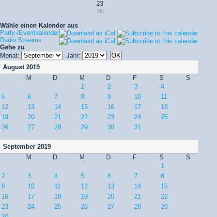
23
Mo
Wähle einen Kalender aus
Party-/Eventkalender
Radio Streams
Gehe zu
Monat:
Jahr:
August 2019
M
D
M
D
F
S
S
1
2
3
4
5
6
7
8
9
10
11
12
13
14
15
16
17
18
19
20
21
22
23
24
25
26
27
28
29
30
31
September 2019
M
D
M
D
F
S
S
1
2
3
4
5
6
7
8
9
10
11
12
13
14
15
16
17
18
19
20
21
22
23
24
25
26
27
28
29
30