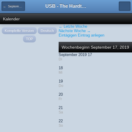
USB - The Hardtechno Family
← September 2019
Kalender
← Letzte Woche
Komplette Version
Deutsch
Nächste Woche →
Eintägigen Eintrag anlegen
TOP
Wochenbeginn September 17, 2019
September 2019 17
Di
18
Mi
19
Do
20
Fr
21
Sa
22
So