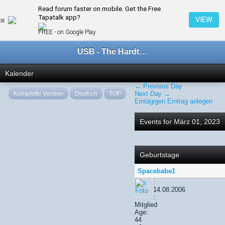
Read forum faster on mobile. Get the Free
← März 2023
Tapatalk app?
VIEW
FREE - on Google Play
USB - The Hardtechno Family
Kalender
← Previous Day
Komplette Version
Deutsch
TOP
Next Day →
Eintägigen Eintrag anlegen
Events for März 01, 2023
Geburtstage
Spacebabe1
:
14.08.2006
:
Mitglied
Age:
44