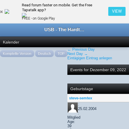
Read forum faster on mobile. Get the Free
← Dezember 2022
Tapatalk app?
VIEW
FREE - on Google Play
USB - The Hardtechno Family
Kalender
← Previous Day
Komplette Version
Deutsch
TOP
Next Day →
Eintägigen Eintrag anlegen
Events for Dezember 09, 2022
Geburtstage
steve-semtex
:
25.02.2004
:
Mitglied
Age:
39