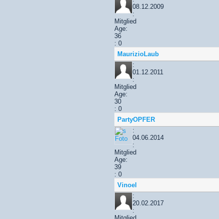
08.12.2009
:
Mitglied
Age:
36
: 0
MaurizioLaub
:
01.12.2011
:
Mitglied
Age:
30
: 0
PartyOPFER
:
04.06.2014
:
Mitglied
Age:
39
: 0
Vinoel
:
20.02.2017
:
Mitglied