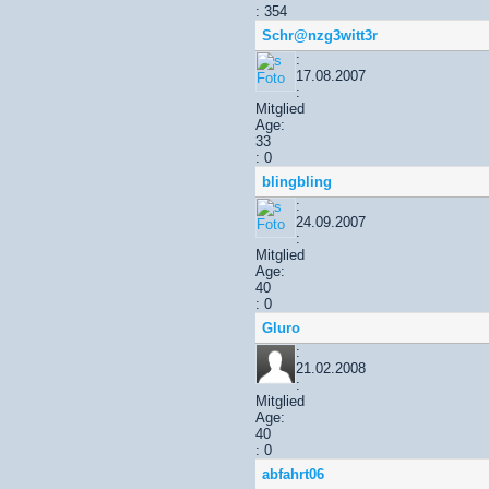
: 354
Schr@nzg3witt3r
:
17.08.2007
:
Mitglied
Age:
33
: 0
blingbling
:
24.09.2007
:
Mitglied
Age:
40
: 0
Gluro
:
21.02.2008
:
Mitglied
Age:
40
: 0
abfahrt06