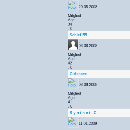
:
20.05.2008
:
Mitglied
Age:
34
: 0
Schief155
:
03.08.2008
:
Mitglied
Age:
42
: 0
Girlspace
:
08.09.2008
:
Mitglied
Age:
41
: 0
S y n t h e t i C
:
11.01.2009
: