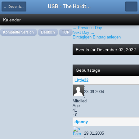
USB - The Hardtechno Family
← Dezember 2022
Kalender
← Previous Day
Komplette Version
Deutsch
TOP
Next Day →
Eintägigen Eintrag anlegen
Events for Dezember 02, 2022
Geburtstage
Little22
:
23.09.2004
:
Mitglied
Age:
41
: 0
djonny
:
29.01.2005
: