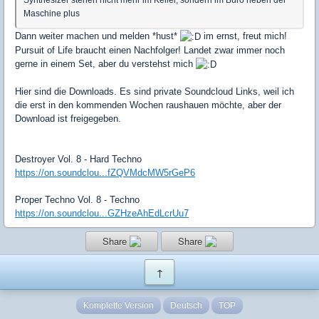
Synthesizer stehen nicht mehr im Keller, sondern im Büro neben der
Maschine plus
Dann weiter machen und melden *hust*
im ernst, freut mich!
Pursuit of Life braucht einen Nachfolger! Landet zwar immer noch
gerne in einem Set, aber du verstehst mich
Hier sind die Downloads. Es sind private Soundcloud Links, weil ich
die erst in den kommenden Wochen raushauen möchte, aber der
Download ist freigegeben.
Destroyer Vol. 8 - Hard Techno
https://on.soundclou...fZQVMdcMW5rGeP6
Proper Techno Vol. 8 - Techno
https://on.soundclou...GZHzeAhEdLcrUu7
Share
Share
↑
Komplette Version
Deutsch
TOP