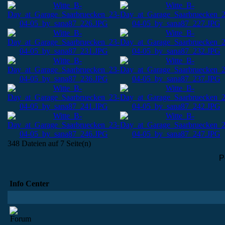
348 Dateien auf 7 Seite(n)
P
Info Center