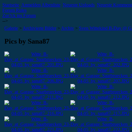
Startseite
Anmelden
Albenliste
Neueste Uploads
Neueste Komment
Forum Rules
Zur?ck ins Forum
-->
Galerie
>
Archivierte Bilder
>
Archiv
>
Sven Wittekind B-Day @ Ga
Pics by Sana87