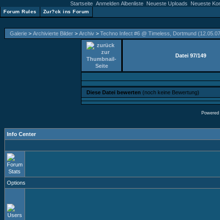
Startseite
Anmelden
Albenliste
Neueste Uploads
Neueste Ko
Forum Rules
Zur?ck ins Forum
Galerie
>
Archivierte Bilder
>
Archiv
>
Techno Infect #6 @ Timeless, Dortmund (12.05.07
Datei 97/149
Diese Datei bewerten
(noch keine Bewertung)
Powered
Info Center
Options