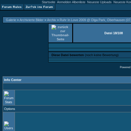
Startseite
Anmelden
Albenliste
Neueste Uploads
Neueste Ko
Forum Rules
Zur?ck ins Forum
Galerie
>
Archivierte Bilder
>
Archiv
>
Ruhr In Love 2009 @ Olga Park, Oberhausen (07.
Datei 18/108
Diese Datei bewerten
(noch keine Bewertung)
Powered
Info Center
Options