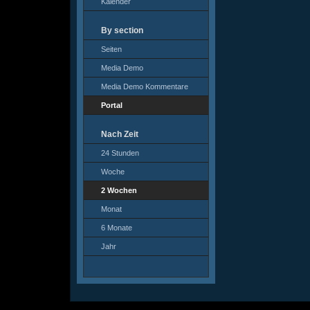
Kalender
By section
Seiten
Media Demo
Media Demo Kommentare
Portal
Nach Zeit
24 Stunden
Woche
2 Wochen
Monat
6 Monate
Jahr