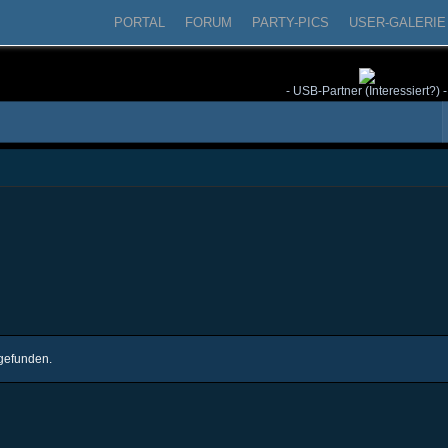
PORTAL
FORUM
PARTY-PICS
USER-GALERIE
- USB-Partner (Interessiert?) -
gefunden.