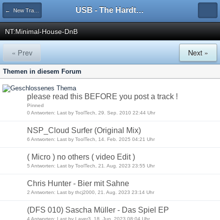
USB - The Hardtechno Family
← New Tracks
NT:Minimal-House-DnB
« Prev
Next »
Themen in diesem Forum
please read this BEFORE you post a track !
Pinned
0 Antworten: Last by ToolTech, 29. Sep. 2010 22:44 Uhr
NSP_Cloud Surfer (Original Mix)
6 Antworten: Last by ToolTech, 14. Feb. 2025 04:21 Uhr
( Micro ) no others ( video Edit )
5 Antworten: Last by ToolTech, 21. Aug. 2023 23:55 Uhr
Chris Hunter - Bier mit Sahne
2 Antworten: Last by thcj2000, 21. Aug. 2023 23:14 Uhr
(DFS 010) Sascha Müller - Das Spiel EP
4 Antworten: Last by Layer3, 18. Jun. 2023 08:04 Uhr